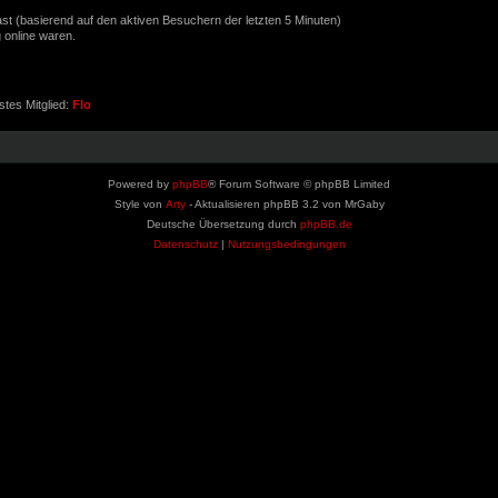
Gast (basierend auf den aktiven Besuchern der letzten 5 Minuten)
 online waren.
tes Mitglied:
Flo
Powered by
phpBB
® Forum Software © phpBB Limited
Style von
Arty
- Aktualisieren phpBB 3.2 von MrGaby
Deutsche Übersetzung durch
phpBB.de
Datenschutz
|
Nutzungsbedingungen