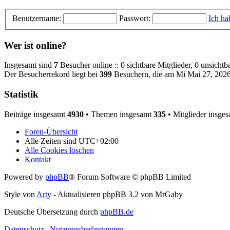
Benutzername:
Passwort:
Ich ha
Wer ist online?
Insgesamt sind
7
Besucher online :: 0 sichtbare Mitglieder, 0 unsicht
Der Besucherrekord liegt bei
399
Besuchern, die am Mi Mai 27, 2026 
Statistik
Beiträge insgesamt
4930
• Themen insgesamt
335
• Mitglieder insge
Foren-Übersicht
Alle Zeiten sind
UTC+02:00
Alle Cookies löschen
Kontakt
Powered by
phpBB
® Forum Software © phpBB Limited
Style von
Arty
- Aktualisieren phpBB 3.2 von MrGaby
Deutsche Übersetzung durch
phpBB.de
Datenschutz
|
Nutzungsbedingungen