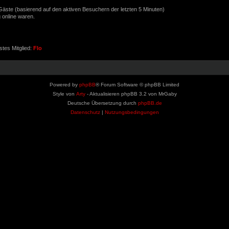
9 Gäste (basierend auf den aktiven Besuchern der letzten 5 Minuten)
 online waren.
tes Mitglied:
Flo
Powered by
phpBB
® Forum Software © phpBB Limited
Style von
Arty
- Aktualisieren phpBB 3.2 von MrGaby
Deutsche Übersetzung durch
phpBB.de
Datenschutz
|
Nutzungsbedingungen