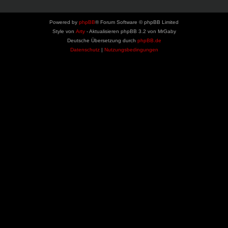
Powered by
phpBB
® Forum Software © phpBB Limited
Style von
Arty
- Aktualisieren phpBB 3.2 von MrGaby
Deutsche Übersetzung durch
phpBB.de
Datenschutz
|
Nutzungsbedingungen