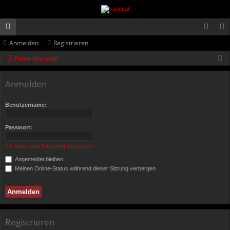
Anmelden
Registrieren
or
n
eg
Foren-Übersicht
en
m
ist
el
rie
Anmelden
de
re
Benutzername:
n
n
Passwort:
Ich habe mein Passwort vergessen
Angemeldet bleiben
Meinen Online-Status während dieser Sitzung verbergen
Registrieren