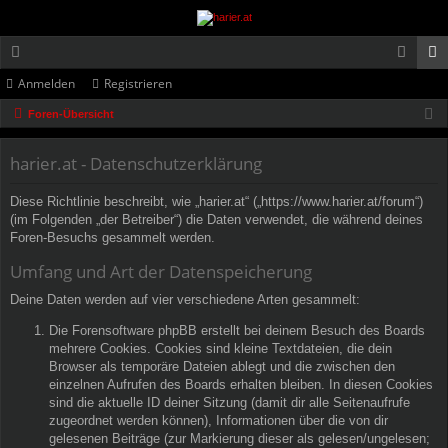
Anmelden
Registrieren
or
n
eg
Foren-Übersicht
en
m
ist
el
rie
harier.at - Datenschutzerklärung
de
re
Diese Richtlinie beschreibt, wie „harier.at“ („https://www.harier.at/forum“)
n
n
(im Folgenden „der Betreiber“) die Daten verwendet, die während deines
Foren-Besuchs gesammelt werden.
Umfang und Art der Datenspeicherung
Deine Daten werden auf vier verschiedene Arten gesammelt:
Die Forensoftware phpBB erstellt bei deinem Besuch des Boards
mehrere Cookies. Cookies sind kleine Textdateien, die dein
Browser als temporäre Dateien ablegt und die zwischen den
einzelnen Aufrufen des Boards erhalten bleiben. In diesen Cookies
sind die aktuelle ID deiner Sitzung (damit dir alle Seitenaufrufe
zugeordnet werden können), Informationen über die von dir
gelesenen Beiträge (zur Markierung dieser als gelesen/ungelesen;