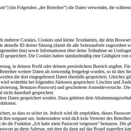
t/forum“) (im Folgenden „der Betreiber“) die Daten verwendet, die währ
s mehrere Cookies. Cookies sind kleine Textdateien, die dein Browser 
ie aktuelle ID deiner Sitzung (damit dir alle Seitenaufrufe zugeordnet
angemeldet bist) sowie Informationen über deine Teilnahme an Umfragen
ID gespeichert. Die Cookies haben standardmäßig eine Gültigkeit von e
ierung, in deinem Profil oder deinem persönlichem Bereich angibst. Für
reiber weitere Daten als notwendig festgelegt wurden, so ist dies für 
 werden die dort eingegebenen Daten ebenfalls gespeichert. Gleiches gi
e wird weiterhin bei folgenden Aktionen gespeichert: Löschen und Änd
ktivierung, Benutzer-Passwort) und gescheiterte Anmeldeversuche. D
d nicht dauerhaft gespeichert.
eitere Daten gespeichert werden. Dazu gehören dein Abstimmungsverhal
nktionen.
ert, so dass es sicher ist. Jedoch wird dir empfohlen, dieses Passwor
it ihm sorgsam um. Insbesondere wird dich kein Vertreter des Betreibe
nst du die Funktion „Ich habe mein Passwort vergessen“ benutzen. Di
asswort an diese Adresse, mit dem du dann auf das Board zugreifen kan