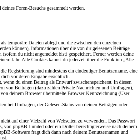
end deines Foren-Besuchs gesammelt werden.
als temporäre Dateien ablegt und die zwischen den einzelnen
 werden können), Informationen über die von dir gelesenen Beiträge
 (sofern du nicht angemeldet bist) gespeichert. Ferner werden deine
inem Jahr. Alle Cookies kannst du jederzeit über die Funktion „Alle
 die Registrierung sind mindestens ein eindeutiger Benutzername, eine
dich vor deren Eingabe ersichtlich.
lt, wenn du einen Beitrag als Entwurf zwischenspeicherst. In diesen
ern von Beiträgen (dazu zählen Private Nachrichten und Umfragen),
ie von deinem Browser übermittelte Browser-Kennzeichnung (User
ten bei Umfragen, der Gelesen-Status von deinen Beiträgen oder
t nicht auf einer Vielzahl von Webseiten zu verwenden. Das Passwort
rs, von phpBB Limited oder ein Dritter berechtigterweise nach deinem
e phpBB-Software fragt dich dann nach deinem Benutzernamen und
nst.