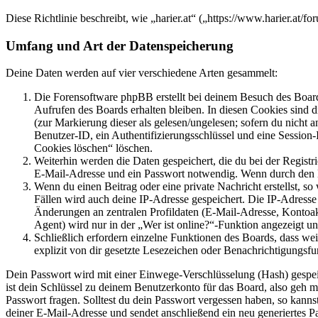
Diese Richtlinie beschreibt, wie „harier.at“ („https://www.harier.a
Umfang und Art der Datenspeicherung
Deine Daten werden auf vier verschiedene Arten gesammelt:
Die Forensoftware phpBB erstellt bei deinem Besuch des Board
Aufrufen des Boards erhalten bleiben. In diesen Cookies sind d
(zur Markierung dieser als gelesen/ungelesen; sofern du nicht 
Benutzer-ID, ein Authentifizierungsschlüssel und eine Session-
Cookies löschen“ löschen.
Weiterhin werden die Daten gespeichert, die du bei der Registr
E-Mail-Adresse und ein Passwort notwendig. Wenn durch den Bet
Wenn du einen Beitrag oder eine private Nachricht erstellst, so
Fällen wird auch deine IP-Adresse gespeichert. Die IP-Adress
Änderungen an zentralen Profildaten (E-Mail-Adresse, Kontoa
Agent) wird nur in der „Wer ist online?“-Funktion angezeigt un
Schließlich erfordern einzelne Funktionen des Boards, dass w
explizit von dir gesetzte Lesezeichen oder Benachrichtigungsfu
Dein Passwort wird mit einer Einwege-Verschlüsselung (Hash) gespeich
ist dein Schlüssel zu deinem Benutzerkonto für das Board, also geh m
Passwort fragen. Solltest du dein Passwort vergessen haben, so kan
deiner E-Mail-Adresse und sendet anschließend ein neu generiertes P