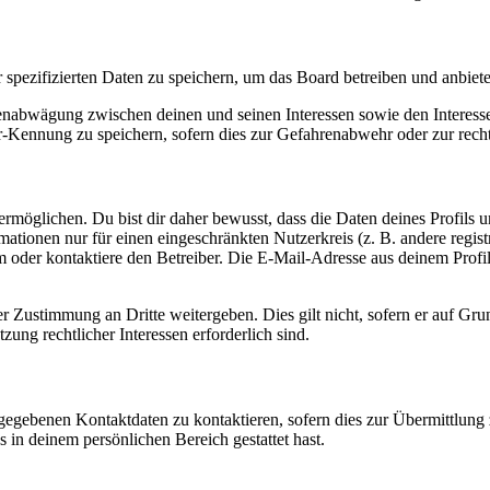
r spezifizierten Daten zu speichern, um das Board betreiben und anbiet
ssenabwägung zwischen deinen und seinen Interessen sowie den Interes
-Kennung zu speichern, sofern dies zur Gefahrenabwehr oder zur recht
möglichen. Du bist dir daher bewusst, dass die Daten deines Profils und
mationen nur für einen eingeschränkten Nutzerkreis (z. B. andere regist
oder kontaktiere den Betreiber. Die E-Mail-Adresse aus deinem Profil 
r Zustimmung an Dritte weitergeben. Dies gilt nicht, sofern er auf Gr
zung rechtlicher Interessen erforderlich sind.
ngegebenen Kontaktdaten zu kontaktieren, sofern dies zur Übermittlung z
s in deinem persönlichen Bereich gestattet hast.