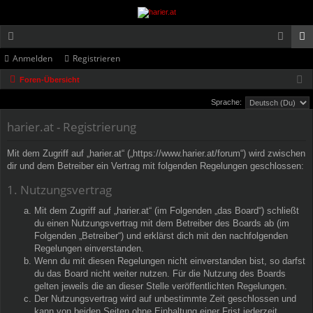
Anmelden
Registrieren
or
n
eg
Foren-Übersicht
en
m
ist
Sprache:
el
rie
harier.at - Registrierung
de
re
n
n
Mit dem Zugriff auf „harier.at“ („https://www.harier.at/forum“) wird zwischen
dir und dem Betreiber ein Vertrag mit folgenden Regelungen geschlossen:
1. Nutzungsvertrag
Mit dem Zugriff auf „harier.at“ (im Folgenden „das Board“) schließt
du einen Nutzungsvertrag mit dem Betreiber des Boards ab (im
Folgenden „Betreiber“) und erklärst dich mit den nachfolgenden
Regelungen einverstanden.
Wenn du mit diesen Regelungen nicht einverstanden bist, so darfst
du das Board nicht weiter nutzen. Für die Nutzung des Boards
gelten jeweils die an dieser Stelle veröffentlichten Regelungen.
Der Nutzungsvertrag wird auf unbestimmte Zeit geschlossen und
kann von beiden Seiten ohne Einhaltung einer Frist jederzeit